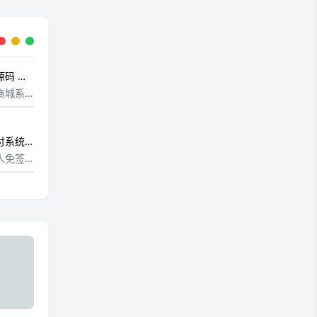
码 开
商城系
不带演示
序商
城、PC
付系统
是uni
容易支付
人免签
nx...
版本 兼
inkph
发的一套新
系统一