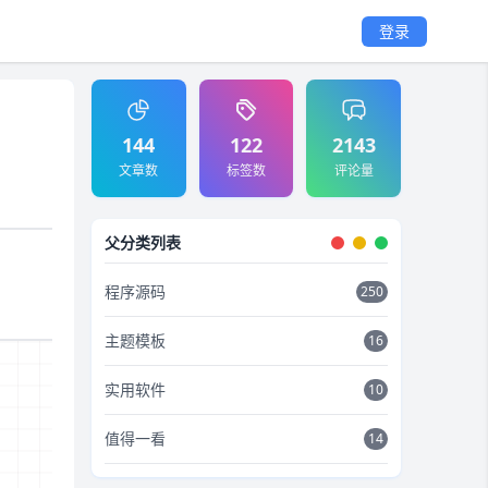
登录
144
122
2143
文章数
标签数
评论量
父分类列表
程序源码
250
主题模板
16
实用软件
10
值得一看
14