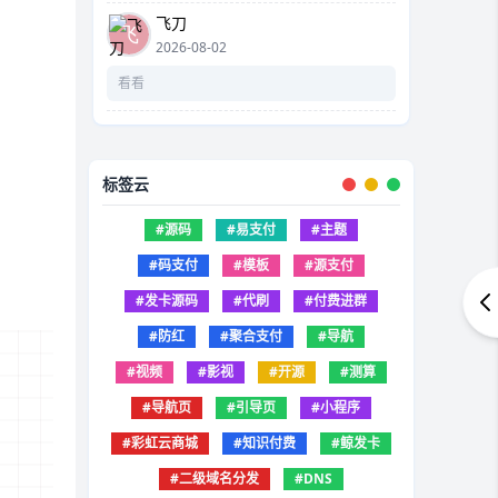
飞刀
2026-08-02
看看
标签云
#源码
#易支付
#主题
#码支付
#模板
#源支付
#发卡源码
#代刷
#付费进群
#防红
#聚合支付
#导航
#视频
#影视
#开源
#测算
#导航页
#引导页
#小程序
#彩虹云商城
#知识付费
#鲸发卡
#二级域名分发
#DNS