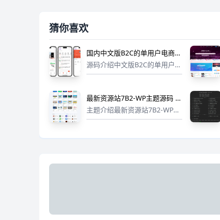
猜你喜欢
国内中文版B2C的单用户电商系
统 B2C外贸在线购物商城源码
源码介绍中文版B2C的单用户电
商系统 B2C外贸在线购物商城
源码系统环境：MySQL5.7，P
HP7.41.系统设置：后台登录方
最新资源站7B2-WP主题源码 -
式配置，商品单页数量设置，
WordPress主题 附教程
主题介绍最新资源站7B2-WP主
商品规格数量设置，h...
题源码 - WordPress主题 附教
程还是比较好看简约的 需要的
自行下载研究学习下载地址(抱
歉，隐藏内容评论后可见)