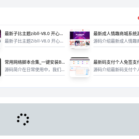
最新子比主题zibll-V8.0 开心版
最新成人情趣商城系统源
源码
源商城源码
最新子比主题Zibll-V8.0 开心版
源码介绍最新成人情趣
源码 | WordPress主题源码更
统源码 开源商城源码 
新日志：新功能适配 WordPre
站商品数据的包含小程
ss 6.6.2 版本新增发帖选择板
城、H5商城、公众号商
常用网络脚本合集_一键安装BB
最新码支付个人免签支
块、话题、标签时支持搜索，...
商城、APP手机端小程序
R等实用工具
源码 三网免挂版本 兼
源码简介在日常使用中，我们
源码介绍最新码支付个
app开发的测试环境：Ngi
经常需要使用一些网络脚本来
支付系统源码 三网免挂
完成一些常见的任务，比如安
容易支付本系统是基于th
装彩虹康乐、彩虹宝塔优化、B
p5.0 FastAdmin 开
BR加速等。为了方便使用，我
型聚合收款、聚合支付
将这些常用脚本整合到一个合
款专业的聚合免签...
集中，方便一键...