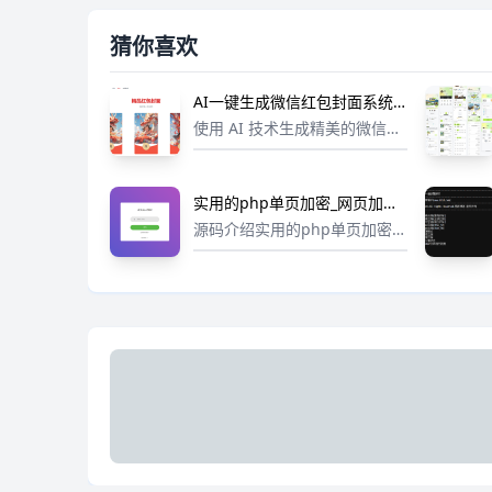
猜你喜欢
AI一键生成微信红包封面系统
源码，效果特别好
使用 AI 技术生成精美的微信红
包封面。下载地址(抱歉，隐藏
内容评论后可见)
实用的php单页加密_网页加密
源码，附四种模板风格
源码介绍实用的php单页加密_
网页加密源码，附四种模板风
格统一密码：dkewl.com相关
信息修改 MkEncrypt.php加密
连接修改 index.php下载...