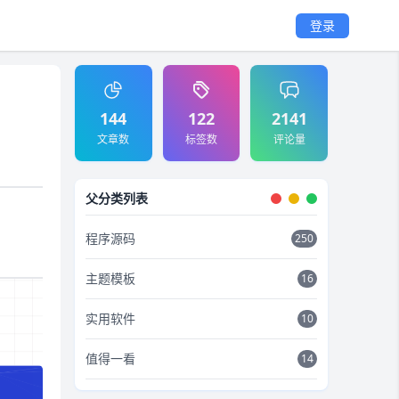
登录
144
122
2141
文章数
标签数
评论量
父分类列表
程序源码
250
主题模板
16
实用软件
10
值得一看
14