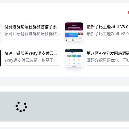
付费进群论坛社群旅游搭子系
最新子比主题zibll-V8.
统小程序源码
源码
源码介绍付费进群论坛社群旅
最新子比主题Zibll-V8.
游搭子系统小程序源码，采用t
源码 | WordPress
hinkphp6，php8.0，mysql8.
新日志：新功能适配 Wor
0，vue3，typescript，redis
ss 6.6.2 版本新增发
快速一键部署YPay源支付云
第八区APP分发网站源
高并发架构，最新的技术栈保
块、话题、标签时支持搜索
端，亲测可用
支持安卓/IOS/EXE分
YPay源支付云端是一款基于Hy
源码介绍只是优化一下u
障...
名 | 附搭建文档教程
perf高性能协程框架和Swoole
能还是这个版本的功能1
扩展的现代化支付解决方案，
支持安卓和苹果及EXE
结合Vue3和Arco Design库，
发，上传后自动判断，
实现了前后端分离架构。为了
术手段已经让IOS和安
帮助用户快速部...
定安装2.智能提取APP
息...