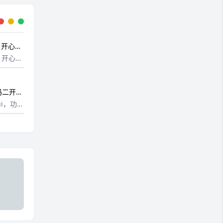
0 开心版
0 开心版
主题源码更
dPre
帖选择板
码二开版
，...
发+企业签
i，功
.本程序
程序分
通过技
卓用户稳
应用信