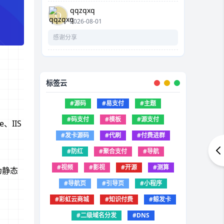
qqzqxq
2026-08-01
感谢分享
标签云
#源码
#易支付
#主题
#码支付
#模板
#源支付
、IIS
#发卡源码
#代刷
#付费进群
#防红
#聚合支付
#导航
#视频
#影视
#开源
#测算
伪静态
#导航页
#引导页
#小程序
#彩虹云商城
#知识付费
#鲸发卡
#二级域名分发
#DNS