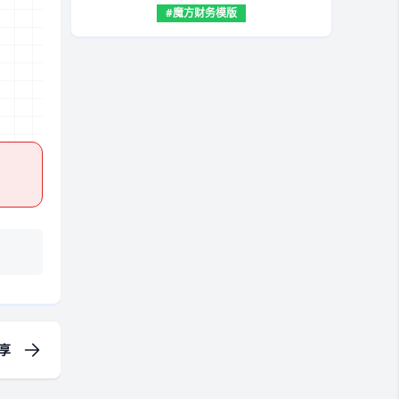
#魔方财务模版
享