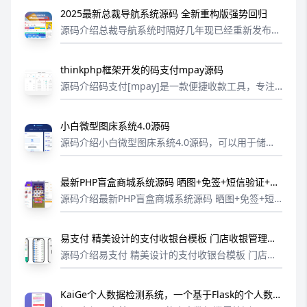
2025最新总裁导航系统源码 全新重构版强势回归
源码介绍总裁导航系统时隔好几年现已经重新发布，
现在是重构版总裁导航系统是一款为个人站长打造的
专业导航+文章管理系统，以卓越的系统性能，个性
thinkphp框架开发的码支付mpay源码
的后台操作，丰富的系统功能，解决大多...
源码介绍码支付[mpay]是一款便捷收款工具，专注
于个人免签收款，通过普通收款码即可实现收款通知
自动回调，支持绝大多数商城系统工具特性开源程
小白微型图床系统4.0源码
序，个人免费使用，不断更新支持第四...
源码介绍小白微型图床系统4.0源码，可以用于储存
图片和视频，可设置单日单 ip 的上传次数，上传视
频图片的大小都可以改，支持批量图片视频上传，无
最新PHP盲盒商城系统源码 晒图+免签+短信验证+在
后台。测试环境：PHP7.4下...
线回收 ThinkPHP框架
源码介绍最新PHP盲盒商城系统源码 晒图+免签+短
信验证+在线回收 thinkphp框架源码前端uniapp开
发，可以打包成APP（非H5封壳）+H5，接其他平台
易支付 精美设计的支付收银台模板 门店收银管理系
支付通道，前...
统
源码介绍易支付 精美设计的支付收银台模板 门店收
银管理系统。这款支付收银台模板还特别增加了App
le Pay支付选项，为用户提供了更便捷、安全的支付
KaiGe个人数据检测系统，一个基于Flask的个人数据
方式。用户可以使用Appl...