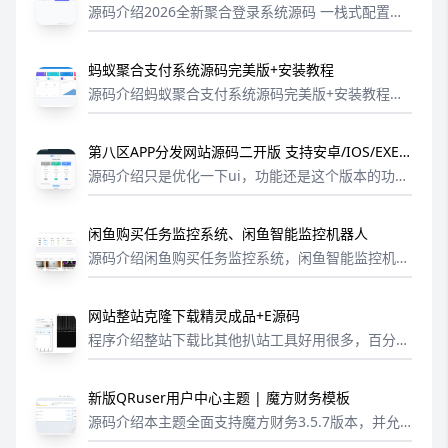
录接口
源码介绍2026全新聚合登录系统源码 一栈式配置全
部快捷登录接口完全兼容彩虹聚合登录 API 的社交登
录系统，支持多平台 OAuth 登录，可无缝替换彩虹
蚂蚁聚合支付系统源码完美版+安装教程
聚合登录。支持平台：...
源码介绍蚂蚁聚合支付系统源码完美版+安装教程。
1、支付类型可包含 H5、当面付、公众号、扫码、银
联、快捷;2、结算类型包含 普通结算、代付结算、手
第八区APP分发网站源码二开版 支持安卓/IOS/EXE
动结算;3、枫控限制 轮询、...
分发+企业签名 | 附搭建文档教程
源码介绍只是优化一下ui，功能还是这个版本的功能
1.本程序支持安卓和苹果及EXE程序分发，上传后自
动判断，通过技术手段已经让IOS和安卓用户稳定安
闲鱼购买任务监控系统、闲鱼智能监控机器人
装2.智能提取APP应用信息...
源码介绍闲鱼购买任务监控系统，闲鱼智能监控机器
人。一个基于 Playwright 和AI过滤分析的闲鱼多任
务实时监控与智能分析工具，配备了功能完善的 We
网站整站克隆下载精灵成品+E源码
b 管理界面。可视化...
程序介绍整站下载比其他扒站工具好用很多，百分百
都能爬下来。调用了外置文件基本上所有站点都能爬
下来，易语言源码已经附带可自行修改
新版QRuser用户中心主题 | 魔方财务模板
源码介绍本主题全面支持魔方财务3.5.7版本，并允
许用户自由切换至其他版本。本主题基于官方defaul