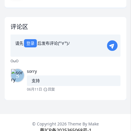
t模板精心打造，专为企业用户设计，实现PC、平
板、手机三端自适应，同时支...
评论区
请先
登录
后发布评论(°∀°)ﾉ
OωO
sorry
支持
06月11日
回复
© Copyright 2026 Theme By
Make
粤ICP备2025365068号-1