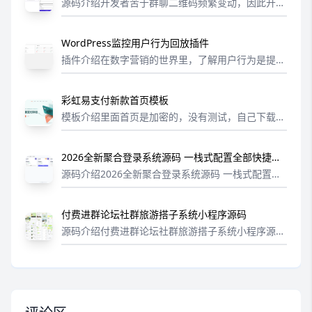
源码介绍开发者苦于群聊二维码频繁变动，因此开发
了这个工具，旨在生成永久二维码，同时也可以作为
URL 缩短链接服务使用。项目特点基于 Cloudflare
WordPress监控用户行为回放插件
Workers 和...
插件介绍在数字营销的世界里，了解用户行为是提升
用户体验和转化率的关键。nicen-replay 插件，它
能够让您轻松回放用户在网站上的每一步操作，从点
彩虹易支付新款首页模板
击到滚动，再到表单填写，...
模板介绍里面首页是加密的，没有测试，自己下载着
玩吧下载地址(抱歉，隐藏内容评论后可见)
2026全新聚合登录系统源码 一栈式配置全部快捷登
录接口
源码介绍2026全新聚合登录系统源码 一栈式配置全
部快捷登录接口完全兼容彩虹聚合登录 API 的社交登
录系统，支持多平台 OAuth 登录，可无缝替换彩虹
付费进群论坛社群旅游搭子系统小程序源码
聚合登录。支持平台：...
源码介绍付费进群论坛社群旅游搭子系统小程序源
码，采用thinkphp6，php8.0，mysql8.0，vue3，
typescript，redis高并发架构，最新的技术栈保障...