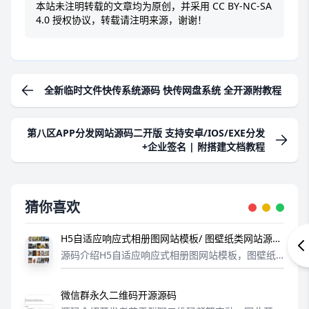
本站未注明转载的文章均为原创，并采用
CC BY-NC-SA
4.0
授权协议，转载请注明来源，谢谢！
全新临时文件快传系统源码 快传网盘系统 全开源附教程
第八区APP分发网站源码二开版 支持安卓/IOS/EXE分发
+企业签名 | 附搭建文档教程
猜你喜欢
H5自适应响应式相册图网站模板/ 图壁纸类网站源码
下载
源码介绍H5自适应响应式相册图网站模板，图壁纸
类网站源码下载。后台地址：您的域名/admin.php
后台账号：admin后台密码：1234561：网站的代码
微信群永久二维码开源源码
都是纯手工DIV+...