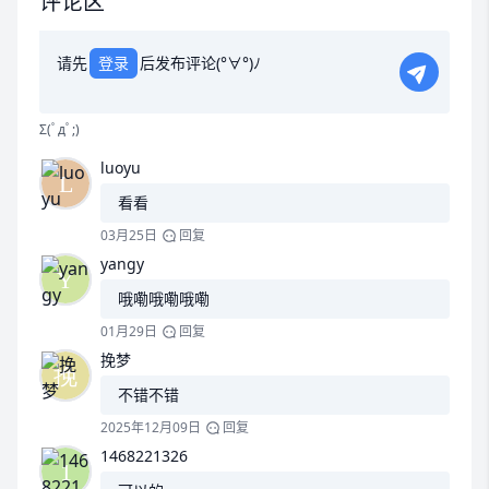
评论区
请先
登录
后发布评论(°∀°)ﾉ
Σ(ﾟдﾟ;)
luoyu
看看
03月25日
回复
yangy
哦嘞哦嘞哦嘞
01月29日
回复
挽梦
不错不错
2025年12月09日
回复
1468221326