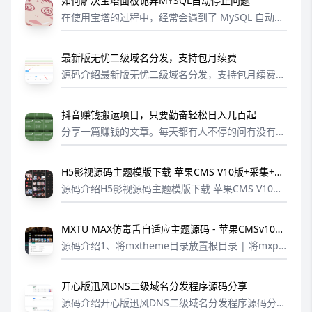
如何解决宝塔面板诡异MYSQL自动停止问题
在使用宝塔的过程中，经常会遇到了 MySQL 自动停
止的问题，尤其是配置低一些的服务器。导致 MySQ
L 停止的情况有很多种，这里不再多述。下面教大家
最新版无忧二级域名分发，支持包月续费
怎么解决这一问题。在宝塔...
源码介绍最新版无忧二级域名分发，支持包月续费。
目前版本支持，开通会员，会员组可以解析哪些域名
比如 用普通域名引流，免费使用，就可以注册就是
抖音赚钱搬运项目，只要勤奋轻松日入几百起
普通用户组会员组可以设置价格比如10...
分享一篇赚钱的文章。每天都有人不停的问有没有新
项目。我一直强调流量为王，有了流量，基础问题就
解决了。今天给大家分享一个我亲自测试赚钱的流量
H5影视源码主题模版下载 苹果CMS V10版+采集+搭
方法。01抖音图文，类型属于：搞钱鸡...
建教程
源码介绍H5影视源码主题模版下载 苹果CMS V10版
+采集+搭建教程一键部署版本，完美运营版本带采集
规则模块下载地址(抱歉，隐藏内容评论后可见)
MXTU MAX仿毒舌自适应主题源码 - 苹果CMSv10模
板去授权版
源码介绍1、将mxtheme目录放置根目录 | 将mxpr
o目录放置template文件夹中2、苹果cms后台-系统-
网站参数配置-网站模板-选择mxpro 模板目录填写h
开心版迅风DNS二级域名分发程序源码分享
t...
源码介绍开心版迅风DNS二级域名分发程序源码分