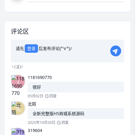
享，找来的没加密的版本这个版本支持帝恩艾斯的解
析下载地址(抱歉，隐藏内容评论后可见)
评论区
请先
登录
后发布评论(°∀°)ﾉ
ヽ(`Д´)ﾉ
1181690770
很好
05月02日
回复
北陌
全新完整版H5商城系统源码
2025年10月20日
回复
319604